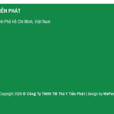
IẾN PHÁT
nh Phố Hồ Chí Minh, Việt Nam
Copyright 2026 ©
Công Ty TNHH TM Thú Y Tiến Phát
| design by
WePo