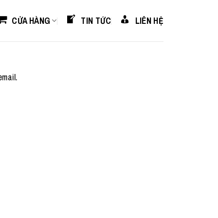
CỬA HÀNG
TIN TỨC
LIÊN HỆ
email.