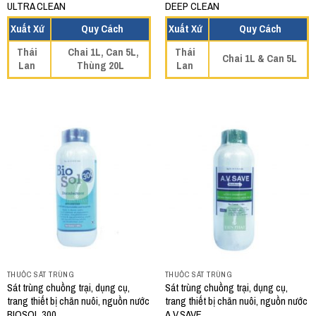
ULTRA CLEAN
DEEP CLEAN
Xuất Xứ
Quy Cách
Xuất Xứ
Quy Cách
Thái
Chai 1L, Can 5L,
Thái
Chai 1L & Can 5L
Lan
Thùng 20L
Lan
THUỐC SÁT TRÙNG
THUỐC SÁT TRÙNG
Sát trùng chuồng trại, dụng cụ,
Sát trùng chuồng trại, dụng cụ,
trang thiết bị chăn nuôi, nguồn nước
trang thiết bị chăn nuôi, nguồn nước
BIOSOL 300
A.V.SAVE