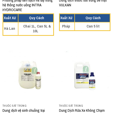
Phương pháp làm sạch và tẩy trùng
Dung dịch thuốc sát trùng bề mặt
hệ thống nước uống INTRA
VULKAN
HYDROCARE
Xuất Xứ
Quy Cách
Xuất Xứ
Quy Cách
Chai 1L, Can 5L &
Pháp
Can 5 lít
Hà Lan
10L
THUỐC SÁT TRÙNG
THUỐC SÁT TRÙNG
Dung dịch vệ sinh chuồng trại
Dung Dịch Rửa Xe Không Chạm