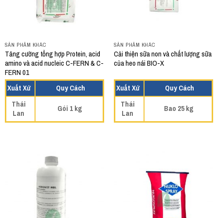
SẢN PHẨM KHÁC
SẢN PHẨM KHÁC
Tăng cường tổng hợp Protein, acid
Cải thiện sữa non và chất lượng sữa
amino và acid nucleic C-FERN & C-
của heo nái BIO-X
FERN 01
Xuất Xứ
Quy Cách
Xuất Xứ
Quy Cách
Thái
Thái
Gói 1 kg
Bao 25 kg
Lan
Lan