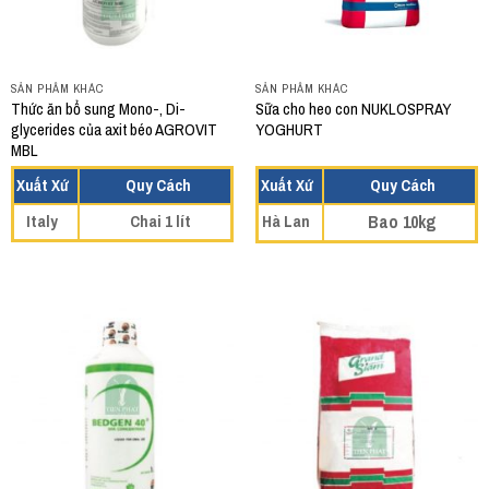
SẢN PHẨM KHÁC
SẢN PHẨM KHÁC
Thức ăn bổ sung Mono-, Di-
Sữa cho heo con NUKLOSPRAY
glycerides của axit béo AGROVIT
YOGHURT
MBL
Xuất Xứ
Quy Cách
Xuất Xứ
Quy Cách
Italy
Chai 1 lít
Hà Lan
Bao 10kg