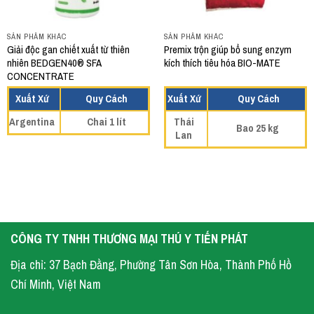
SẢN PHẨM KHÁC
SẢN PHẨM KHÁC
Giải độc gan chiết xuất từ thiên
Premix trộn giúp bổ sung enzym
nhiên BEDGEN40® SFA
kích thích tiêu hóa BIO-MATE
CONCENTRATE
Xuất Xứ
Quy Cách
Xuất Xứ
Quy Cách
Argentina
Chai 1 lít
Thái
Bao 25 kg
Lan
CÔNG TY TNHH THƯƠNG MẠI THÚ Y TIẾN PHÁT
Địa chỉ: 37 Bạch Đằng, Phường Tân Sơn Hòa, Thành Phố Hồ
Chí Minh, Việt Nam