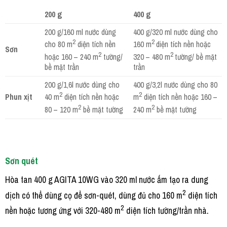
200 g
400 g
200 g/160 ml nước dùng
400 g/320 ml nước dùng cho
2
2
cho 80 m
diện tích nền
160 m
diện tích nền hoặc
Sơn
2
2
hoặc 160 – 240 m
tường/
320 – 480 m
tường/ bề mặt
bề mặt trần
trần
200 g/1,6l nước dùng cho
400 g/3,2l nước dùng cho 80
2
2
Phun xịt
40 m
diện tích nền hoặc
m
diện tích nền hoặc 160 –
2
2
80 – 120 m
bề mặt tường
240 m
bề mặt tường
Sơn quét
Hòa tan 400 g AGITA 10WG vào 320 ml nước ấm tạo ra dung
2
dịch có thể dùng cọ để sơn-quét, dùng đủ cho 160 m
diện tích
2
nền hoặc tương ứng với 320-480 m
diện tích tường/trần nhà.