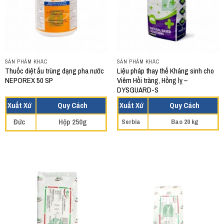
SẢN PHẨM KHÁC
SẢN PHẨM KHÁC
Thuốc diệt ấu trùng dạng pha nước
Liệu pháp thay thế Kháng sinh cho
NEPOREX 50 SP
Viêm Hồi tràng, Hồng lỵ –
DYSGUARD-S
Xuất Xứ
Quy Cách
Xuất Xứ
Quy Cách
Đức
Hộp 250g
Serbia
Bao 20 kg