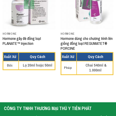
HORMONE
HORMONE
Hormone gây đẻ đồng loạt
Hormone dùng cho chương trình lên
PLANATE™ Injection
giống đồng loạt REGUMATET®
PORCINE
Xuất Xứ
Quy Cách
Xuất Xứ
Quy Cách
Lọ 20ml hoặc 50ml
Chai 540ml &
Đức
Pháp
1.000ml
CÔNG TY TNHH THƯƠNG MẠI THÚ Y TIẾN PHÁT