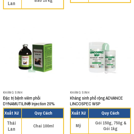
Bao 10 kg
Lan
KHÁNG SINH
KHÁNG SINH
Đặc trị bệnh viêm phổi
Kháng sinh phổ rộng ADVANCE
DYNAMUTILIN® Injection 20%
LINCOSPEC WSP
Xuất Xứ
Quy Cách
Xuất Xứ
Quy Cách
Thái
Gói 150g, 750g &
Mỹ
Chai 100ml
Gói 1kg
Lan