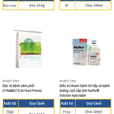
Bao 10 kg
Bỉ
Chai 100ml
Đài Loan
KHÁNG SINH
KHÁNG SINH
Đặc trị bệnh viêm phổi
Điều trị nhanh bệnh hô hấp và bệnh
DYNAMUTILIN Feed Premix
đường ruột cấp tính Nuflor®
Solution Injectable
Xuất Xứ
Quy Cách
Xuất Xứ
Quy Cách
Thái
Chai 100ml
Pháp