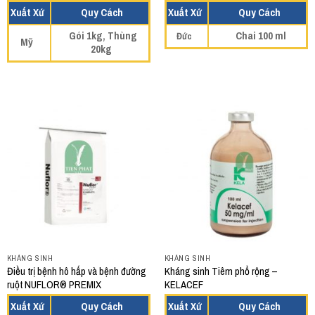
Xuất Xứ
Quy Cách
Xuất Xứ
Quy Cách
Gói 1kg, Thùng
Chai 100 ml
Đức
Mỹ
20kg
KHÁNG SINH
KHÁNG SINH
Điều trị bệnh hô hấp và bệnh đường
Kháng sinh Tiêm phổ rộng –
ruột NUFLOR® PREMIX
KELACEF
Xuất Xứ
Quy Cách
Xuất Xứ
Quy Cách