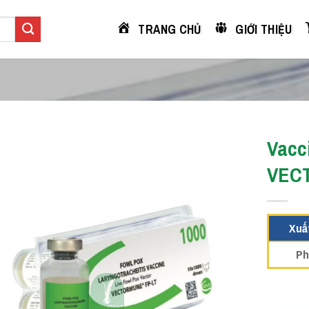
TRANG CHỦ
GIỚI THIỆU
Vacc
VEC
Xuấ
Ph