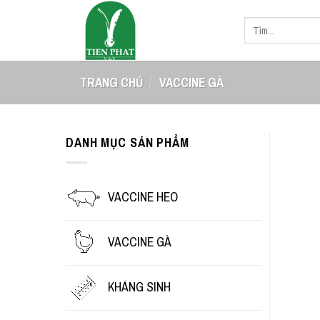
Skip
Tìm
to
kiếm:
content
TRANG CHỦ
/
VACCINE GÀ
DANH MỤC SẢN PHẨM
VACCINE HEO
VACCINE GÀ
KHÁNG SINH