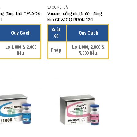
À
VACCINE GÀ
ống đông khô CEVAC®
Vaccine sống nhược độc đông
 L
khô CEVAC® BRON 120L
Xuất
Quy Cách
Quy Cách
Xứ
Lọ 1.000 & 2.000
Lọ 1.000, 2.000 &
Pháp
liều
5.000 liều