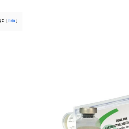
ục
hiện
̉