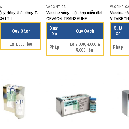
GÀ
VACCINE GÀ
VACCINE G
ống đông khô, dòng T-
Vaccine sống phức hợp miễn dịch
Vaccine s
® LT L
CEVAC® TRANSMUNE
VITABRON
Xuất
Xuất
Quy Cách
Quy Cách
Xứ
Xứ
Lọ 1.000 liều
Lọ 2.000, 4.000 &
Pháp
Pháp
5.000 liều