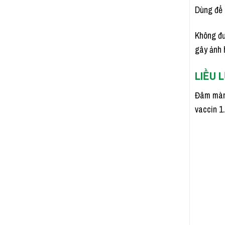
Dùng để 
Không đư
gây ảnh 
LIỀU 
Đâm màng
vaccin 1.0