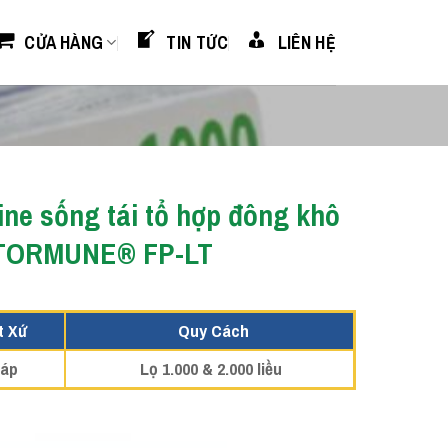
CỬA HÀNG
TIN TỨC
LIÊN HỆ
ine sống tái tổ hợp đông khô
TORMUNE® FP-LT
t Xứ
Quy Cách
áp
Lọ 1.000 & 2.000 liều