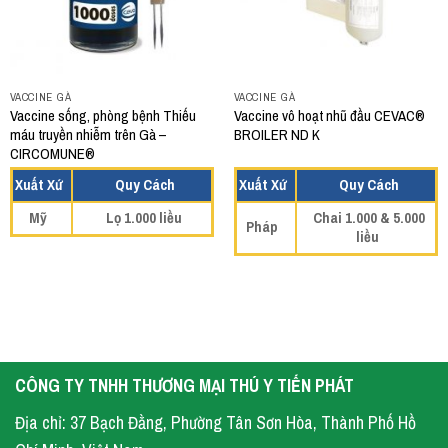
VACCINE GÀ
VACCINE GÀ
Vaccine sống, phòng bệnh Thiếu
Vaccine vô hoạt nhũ đầu CEVAC®
máu truyền nhiễm trên Gà –
BROILER ND K
CIRCOMUNE®
Xuất Xứ
Quy Cách
Xuất Xứ
Quy Cách
Mỹ
Lọ 1.000 liều
Chai 1.000 & 5.000
Pháp
liều
CÔNG TY TNHH THƯƠNG MẠI THÚ Y TIẾN PHÁT
Địa chỉ: 37 Bạch Đằng, Phường Tân Sơn Hòa, Thành Phố Hồ